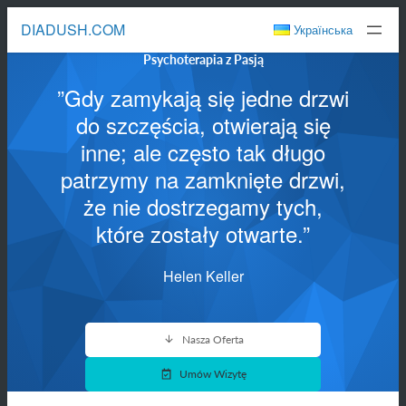
Przejdź
DIADUSH.COM
Українська
do
treści
Psychoterapia z Pasją
”Gdy zamykają się jedne drzwi
do szczęścia, otwierają się
inne; ale często tak długo
patrzymy na zamknięte drzwi,
że nie dostrzegamy tych,
które zostały otwarte.”
Helen Keller
Nasza Oferta
Umów Wizytę