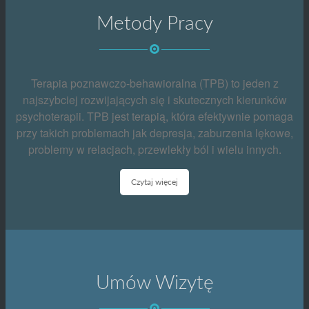
Metody Pracy
Terapia poznawczo-behawioralna (TPB) to jeden z
najszybciej rozwijających się i skutecznych kierunków
psychoterapii. TPB jest terapią, która efektywnie pomaga
przy takich problemach jak depresja, zaburzenia lękowe,
problemy w relacjach, przewlekły ból i wielu innych.
Czytaj więcej
Umów Wizytę